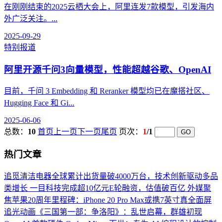
在刚刚结束的2025云栖大会上，阿里连发7款模型，引发海内
外广泛关注。...
2025-09-29
特别报道
阿里开源千问3向量模型，性能超越谷歌、OpenAI
目前，千问 3 Embedding 和 Reranker 模型均已在魔搭社区、
Hugging Face 和 Gi...
2025-06-06
总数：
10
首页
上一页
下一页
尾页
页次：
1
/1
热门文章
追觅清洁电器全球累计出货量破4000万台，技术创新驱动多品
类增长
一目科技完成超10亿元E轮融资，估值破百亿
外媒聚
焦苹果20周年里程碑：iPhone 20 Pro Max或携7英寸真全面屏
追光动画《三国第一部：争洛阳》：乱世启幕，群雄初现