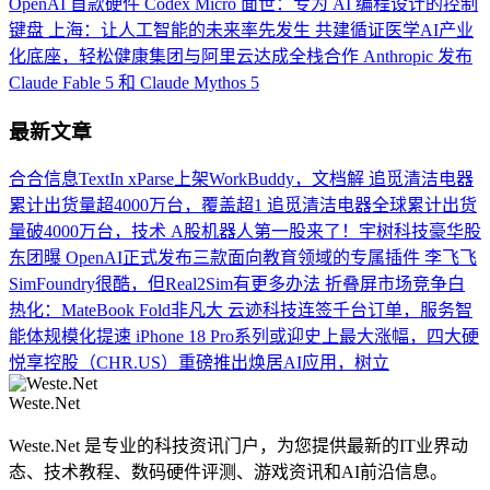
OpenAI 首款硬件 Codex Micro 面世：专为 AI 编程设计的控制
键盘
上海：让人工智能的未来率先发生
共建循证医学AI产业
化底座，轻松健康集团与阿里云达成全栈合作
Anthropic 发布
Claude Fable 5 和 Claude Mythos 5
最新文章
合合信息TextIn xParse上架WorkBuddy，文档解
追觅清洁电器
累计出货量超4000万台，覆盖超1
追觅清洁电器全球累计出货
量破4000万台，技术
A股机器人第一股来了！宇树科技豪华股
东团曝
OpenAI正式发布三款面向教育领域的专属插件
李飞飞
SimFoundry很酷，但Real2Sim有更多办法
折叠屏市场竞争白
热化：MateBook Fold非凡大
云迹科技连签千台订单，服务智
能体规模化提速
iPhone 18 Pro系列或迎史上最大涨幅，四大硬
悦享控股（CHR.US）重磅推出焕居AI应用，树立
Weste.Net
Weste.Net 是专业的科技资讯门户，为您提供最新的IT业界动
态、技术教程、数码硬件评测、游戏资讯和AI前沿信息。