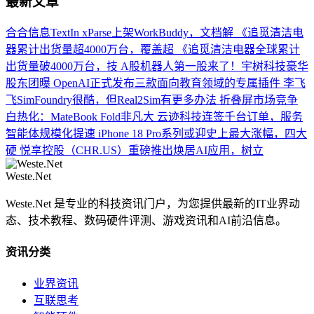
最新文章
合合信息TextIn xParse上架WorkBuddy，文档解
《追觅清洁电
器累计出货量超4000万台，覆盖超
《追觅清洁电器全球累计
出货量破4000万台，技
A股机器人第一股来了！宇树科技豪华
股东团曝
OpenAI正式发布三款面向教育领域的专属插件
李飞
飞SimFoundry很酷，但Real2Sim有更多办法
折叠屏市场竞争
白热化：MateBook Fold非凡大
云迹科技连签千台订单，服务
智能体规模化提速
iPhone 18 Pro系列或迎史上最大涨幅，四大
硬
悦享控股（CHR.US）重磅推出焕居AI应用，树立
Weste.Net
Weste.Net 是专业的科技资讯门户，为您提供最新的IT业界动
态、技术教程、数码硬件评测、游戏资讯和AI前沿信息。
资讯分类
业界资讯
互联思考