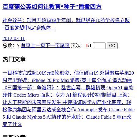
百度蒲公英如何让教育“种子”播撒四方
社会效益：项目开始短短半年间，就已经在10所学校建立起
“百度梦想中心”多媒体...
2012-03-11
总数：
7
首页
上一页
下一页
尾页
页次：
1
/1
热门文章
一目科技完成超10亿元E轮融资，估值破百亿
外媒聚焦苹果20
周年里程碑：iPhone 20 Pro Max或携7英寸真全面屏
追光动画
《三国第一部：争洛阳》：乱世启幕，群雄初现
OpenAI 首款
硬件 Codex Micro 面世：专为 AI 编程设计的控制键盘
上海：
让人工智能的未来率先发生
共建循证医学AI产业化底座，轻
松健康集团与阿里云达成全栈合作
Anthropic 发布 Claude Fable
5 和 Claude Mythos 5
AI协作的分水岭：Claude Fable 5 真正改
变了什么