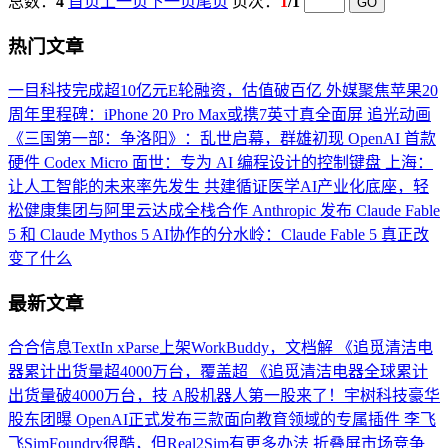
总数：
4
首页
上一页
下一页
尾页
页次：
1
/1
热门文章
一目科技完成超10亿元E轮融资，估值破百亿
外媒聚焦苹果20
周年里程碑：iPhone 20 Pro Max或携7英寸真全面屏
追光动画
《三国第一部：争洛阳》：乱世启幕，群雄初现
OpenAI 首款
硬件 Codex Micro 面世：专为 AI 编程设计的控制键盘
上海：
让人工智能的未来率先发生
共建循证医学AI产业化底座，轻
松健康集团与阿里云达成全栈合作
Anthropic 发布 Claude Fable
5 和 Claude Mythos 5
AI协作的分水岭：Claude Fable 5 真正改
变了什么
最新文章
合合信息TextIn xParse上架WorkBuddy，文档解
《追觅清洁电
器累计出货量超4000万台，覆盖超
《追觅清洁电器全球累计
出货量破4000万台，技
A股机器人第一股来了！宇树科技豪华
股东团曝
OpenAI正式发布三款面向教育领域的专属插件
李飞
飞SimFoundry很酷，但Real2Sim有更多办法
折叠屏市场竞争