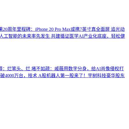
0周年里程碑：iPhone 20 Pro Max或携7英寸真全面屏
追光动
人工智能的未来率先发生
共建循证医学AI产业化底座，轻松健
得：烂笔头、烂
堵不如疏：戚薇用数字分身，给AI肖像侵权打
4000万台，技术
A股机器人第一股来了！宇树科技豪华股东