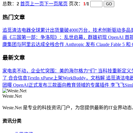
总数：
2
首页
上一页
下一页
尾页
页次：
1
/1
热门文章
追觅清洁电器全球累计出货量破4000万台，技术创新驱动多品
画《三国第一部：争洛阳》：乱世启幕，群雄初现
OpenAI 
康集团与阿里云达成全栈合作
Anthropic 发布 Claude Fable 5 和 
最新文章
家电卖不动，企业忙突围：美的海尔格力“们”
当科技重新定义生
了
合合信息TextIn xParse上架WorkBuddy，文档解
追觅清洁电器
团曝
OpenAI正式发布三款面向教育领域的专属插件
李飞飞Sim
Weste.Net
Weste.Net 是专业的科技资讯门户，为您提供最新的IT业
资讯分类