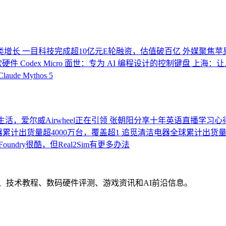
类增长
一目科技完成超10亿元E轮融资，估值破百亿
外媒聚焦苹果2
首款硬件 Codex Micro 面世：专为 AI 编程设计的控制键盘
上海：让
Claude Mythos 5
活，爱尔威Airwheel正在引领
张朝阳分享十年英语直播学习心
累计出货量超4000万台，覆盖超1
追觅清洁电器全球累计出货量破
Foundry很酷，但Real2Sim有更多办法
界动态、技术教程、数码硬件评测、游戏资讯和AI前沿信息。