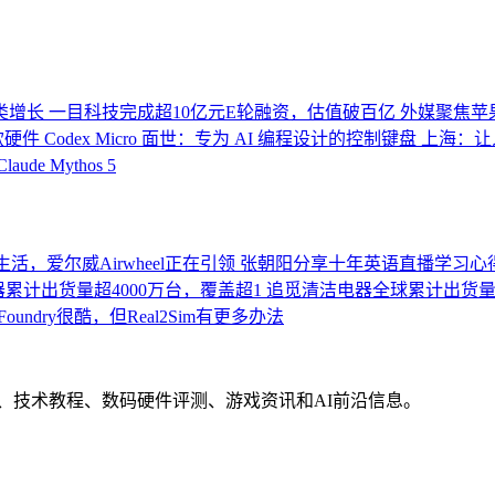
类增长
一目科技完成超10亿元E轮融资，估值破百亿
外媒聚焦苹果2
首款硬件 Codex Micro 面世：专为 AI 编程设计的控制键盘
上海：让
Claude Mythos 5
活，爱尔威Airwheel正在引领
张朝阳分享十年英语直播学习心
累计出货量超4000万台，覆盖超1
追觅清洁电器全球累计出货量破
Foundry很酷，但Real2Sim有更多办法
界动态、技术教程、数码硬件评测、游戏资讯和AI前沿信息。