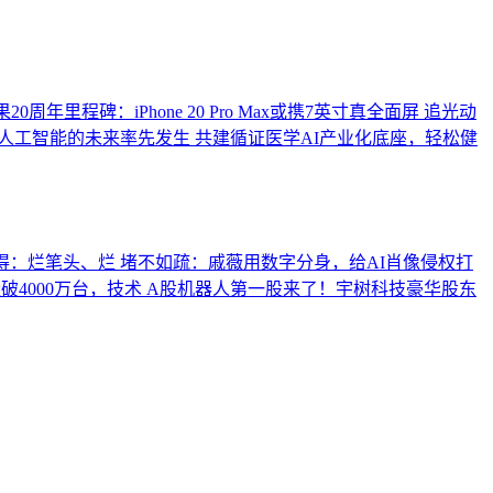
0周年里程碑：iPhone 20 Pro Max或携7英寸真全面屏
追光动
人工智能的未来率先发生
共建循证医学AI产业化底座，轻松健
得：烂笔头、烂
堵不如疏：戚薇用数字分身，给AI肖像侵权打
4000万台，技术
A股机器人第一股来了！宇树科技豪华股东