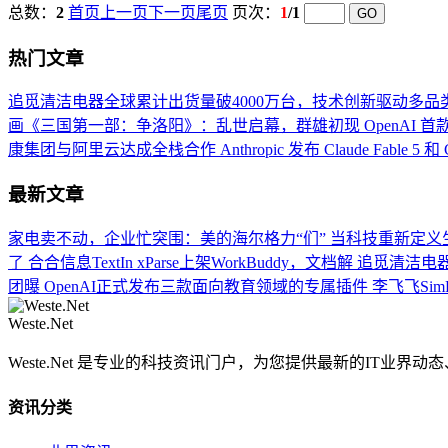
总数：
2
首页
上一页
下一页
尾页
页次：
1
/1
热门文章
追觅清洁电器全球累计出货量破4000万台，技术创新驱动多品
画《三国第一部：争洛阳》：乱世启幕，群雄初现
OpenAI 
康集团与阿里云达成全栈合作
Anthropic 发布 Claude Fable 5 和 
最新文章
家电卖不动，企业忙突围：美的海尔格力“们”
当科技重新定义生
了
合合信息TextIn xParse上架WorkBuddy，文档解
追觅清洁电器
团曝
OpenAI正式发布三款面向教育领域的专属插件
李飞飞Sim
Weste.Net
Weste.Net 是专业的科技资讯门户，为您提供最新的IT业
资讯分类