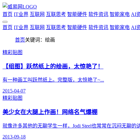
首页
IT业界
互联网
互联思考
智能硬件
软件资讯
智能家电
AI
首页
IT业界
互联网
互联思考
智能硬件
软件资讯
智能家电
AI
首页
关键词：绘画
精彩贴图
【组图】跃然纸上的绘画，太惊艳了！
有一种画工叫跃然纸上。完整版，太惊艳了~...
2015-04-07
精彩贴图
美少女在大腿上作画！网络名气爆棚
就像许多其他的无聊学生一样，Jodi Steel也常常在沉闷无聊的
2013-09-18