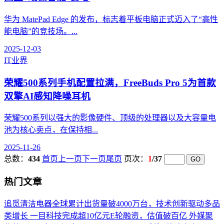
华为 MatePad Edge 的发布，标志着平板电脑正式迈入了“高性
能电脑”的竞技场。...
2025-12-03
IT业界
荣耀500系列手机配置拉满，FreeBuds Pro 5为首款
双擎AI感知降噪耳机
荣耀500系列以强大的影像硬件、顶级的处理器以及大容量电
池为核心卖点，在保持相...
2025-11-26
总数：
434
首页
上一页
下一页
尾页
页次：
1
/37
热门文章
追觅清洁电器全球累计出货量破4000万台，技术创新驱动多品
类增长
一目科技完成超10亿元E轮融资，估值破百亿
外媒聚