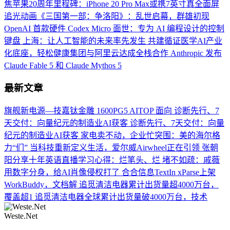
焦苹果20周年里程碑：iPhone 20 Pro Max或携7英寸真全面屏
追光动画《三国第一部：争洛阳》：乱世启幕，群雄初现
OpenAI 首款硬件 Codex Micro 面世：专为 AI 编程设计的控制
键盘
上海：让人工智能的未来率先发生
共建循证医学AI产业
化底座，轻松健康集团与阿里云达成全栈合作
Anthropic 发布
Claude Fable 5 和 Claude Mythos 5
最新文章
旗舰新电源—技嘉钛金雕 1600PG5 AITOP 面向
诊断先行、7
天交付：向量纪元的制造业AI获客
诊断先行、7天交付：向量
纪元的制造业AI获客
家电卖不动，企业忙突围：美的海尔格
力“们”
当科技重新定义生活，爱尔威Airwheel正在引领
张朝
阳分享十年英语直播学习心得：烂笔头、烂
堵不如疏：戚薇
用数字分身，给AI肖像侵权打了
合合信息TextIn xParse上架
WorkBuddy，文档解
追觅清洁电器累计出货量超4000万台，
覆盖超1
追觅清洁电器全球累计出货量破4000万台，技术
Weste.Net