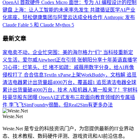
OpenAI 首款硬件 Codex Micro 面世：专为 AI 编程设计的控制
键盘
上海：让人工智能的未来率先发生
共建循证医学AI产业
化底座，轻松健康集团与阿里云达成全栈合作
Anthropic 发布
Claude Fable 5 和 Claude Mythos 5
最新文章
家电卖不动，企业忙突围：美的海尔格力“们”
当科技重新定
义生活，爱尔威Airwheel正在引领
张朝阳分享十年英语直播学
习心得：烂笔头、烂
堵不如疏：戚薇用数字分身，给AI肖像
侵权打了
合合信息TextIn xParse上架WorkBuddy，文档解
追觅
清洁电器累计出货量超4000万台，覆盖超1
追觅清洁电器全球
累计出货量破4000万台，技术
A股机器人第一股来了！宇树科
技豪华股东团曝
OpenAI正式发布三款面向教育领域的专属插
件
李飞飞SimFoundry很酷，但Real2Sim有更多办法
Weste.Net
Weste.Net 是专业的科技资讯门户，为您提供最新的IT业界动
态、技术教程、数码硬件评测、游戏资讯和AI前沿信息。