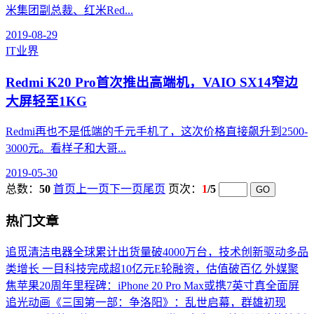
米集团副总裁、红米Red...
2019-08-29
IT业界
Redmi K20 Pro首次推出高端机，VAIO SX14窄边
大屏轻至1KG
Redmi再也不是低端的千元手机了，这次价格直接飙升到2500-
3000元。看样子和大哥...
2019-05-30
总数：
50
首页
上一页
下一页
尾页
页次：
1
/5
热门文章
追觅清洁电器全球累计出货量破4000万台，技术创新驱动多品
类增长
一目科技完成超10亿元E轮融资，估值破百亿
外媒聚
焦苹果20周年里程碑：iPhone 20 Pro Max或携7英寸真全面屏
追光动画《三国第一部：争洛阳》：乱世启幕，群雄初现