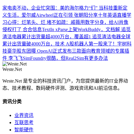
家电卖不动，企业忙突围：美的海尔格力“们”
当科技重新定
义生活，爱尔威Airwheel正在引领
张朝阳分享十年英语直播学
习心得：烂笔头、烂
堵不如疏：戚薇用数字分身，给AI肖像
侵权打了
合合信息TextIn xParse上架WorkBuddy，文档解
追觅
清洁电器累计出货量超4000万台，覆盖超1
追觅清洁电器全球
累计出货量破4000万台，技术
A股机器人第一股来了！宇树科
技豪华股东团曝
OpenAI正式发布三款面向教育领域的专属插
件
李飞飞SimFoundry很酷，但Real2Sim有更多办法
Weste.Net
Weste.Net 是专业的科技资讯门户，为您提供最新的IT业界动
态、技术教程、数码硬件评测、游戏资讯和AI前沿信息。
资讯分类
业界资讯
互联思考
智能硬件