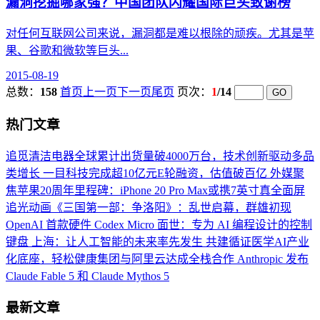
漏洞挖掘哪家强？中国团队闪耀国际巨头致谢榜
对任何互联网公司来说，漏洞都是难以根除的顽疾。尤其是苹
果、谷歌和微软等巨头...
2015-08-19
总数：
158
首页
上一页
下一页
尾页
页次：
1
/14
热门文章
追觅清洁电器全球累计出货量破4000万台，技术创新驱动多品
类增长
一目科技完成超10亿元E轮融资，估值破百亿
外媒聚
焦苹果20周年里程碑：iPhone 20 Pro Max或携7英寸真全面屏
追光动画《三国第一部：争洛阳》：乱世启幕，群雄初现
OpenAI 首款硬件 Codex Micro 面世：专为 AI 编程设计的控制
键盘
上海：让人工智能的未来率先发生
共建循证医学AI产业
化底座，轻松健康集团与阿里云达成全栈合作
Anthropic 发布
Claude Fable 5 和 Claude Mythos 5
最新文章