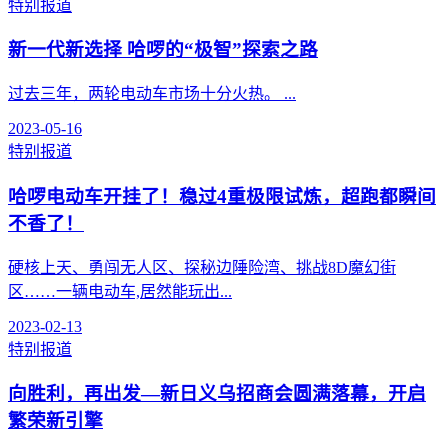
特别报道
新一代新选择 哈啰的“极智”探索之路
过去三年，两轮电动车市场十分火热。 ...
2023-05-16
特别报道
哈啰电动车开挂了！稳过4重极限试炼，超跑都瞬间
不香了！
硬核上天、勇闯无人区、探秘边陲险湾、挑战8D魔幻街
区……一辆电动车,居然能玩出...
2023-02-13
特别报道
向胜利，再出发—新日义乌招商会圆满落幕，开启
繁荣新引擎