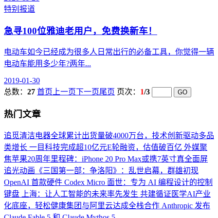
特别报道
急寻100位雅迪老用户，免费换新车！
电动车如今已经成为很多人日常出行的必备工具，你觉得一辆
电动车能用多少年?两年...
2019-01-30
总数：
27
首页
上一页
下一页
尾页
页次：
1
/3
热门文章
追觅清洁电器全球累计出货量破4000万台，技术创新驱动多品
类增长
一目科技完成超10亿元E轮融资，估值破百亿
外媒聚
焦苹果20周年里程碑：iPhone 20 Pro Max或携7英寸真全面屏
追光动画《三国第一部：争洛阳》：乱世启幕，群雄初现
OpenAI 首款硬件 Codex Micro 面世：专为 AI 编程设计的控制
键盘
上海：让人工智能的未来率先发生
共建循证医学AI产业
化底座，轻松健康集团与阿里云达成全栈合作
Anthropic 发布
Claude Fable 5 和 Claude Mythos 5