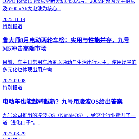
OPPO Reno15 Pro以全新天玑8450芯片、200MP 超感光主摄以
及6500mAh大电池为核心...
2025-11-19
特别报道
鲁大师8月电动两轮车榜：实用与性能并存，九号
M5冲击高端市场
目前，车主日常用车场景以通勤与生活出行为主，使用场景的
多元化也体现出用户需...
2025-09-08
特别报道
电动车也能越骑越新？九号用凌波OS给出答案
九号公司推出的凌波 OS（NimbleOS），给这个行业撕开了一
道 “进化口子”。...
2025-08-29