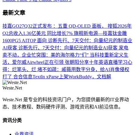
最新文章
技嘉GO27Q32正式发布 ：五重 QD-OLED 面板，
搜狐2026年
Q2总收入1.36亿美元 同比增长7%
旗舰新电源—技嘉钛金雕
1600PG5 AITOP 面向
诊断先行、7天交付：向量纪元的制造业
AI获客
诊断先行、7天交付：向量纪元的制造业AI获客
家电
卖不动，企业忙突围：美的海尔格力“们”
当科技重新定义生
活，爱尔威Airwheel正在引领
张朝阳分享十年英语直播学习心
得：烂笔头、烂
堵不如疏：戚薇用数字分身，给AI肖像侵权
打了
合合信息TextIn xParse上架WorkBuddy，文档解
Weste.Net
Weste.Net 是专业的科技资讯门户，为您提供最新的IT业界动
态、技术教程、数码硬件评测、游戏资讯和AI前沿信息。
资讯分类
业界资讯