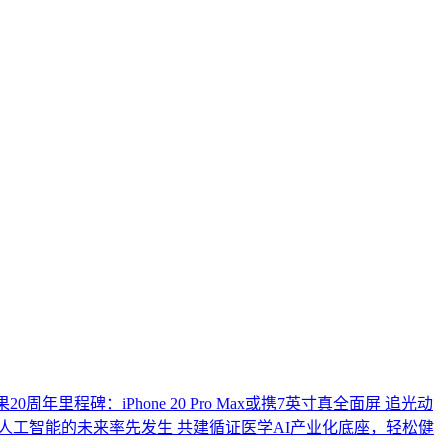
0周年里程碑：iPhone 20 Pro Max或携7英寸真全面屏
追光动
人工智能的未来率先发生
共建循证医学AI产业化底座，轻松健