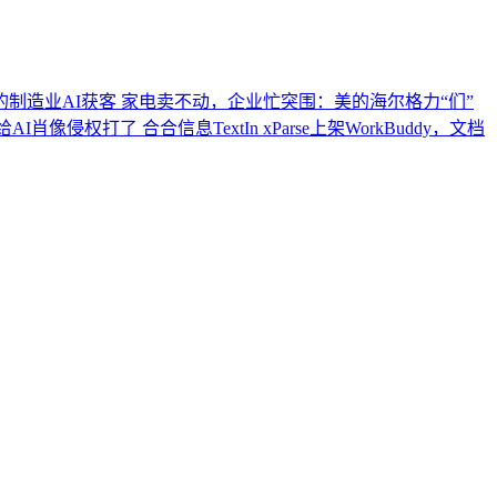
的制造业AI获客
家电卖不动，企业忙突围：美的海尔格力“们”
给AI肖像侵权打了
合合信息TextIn xParse上架WorkBuddy，文档