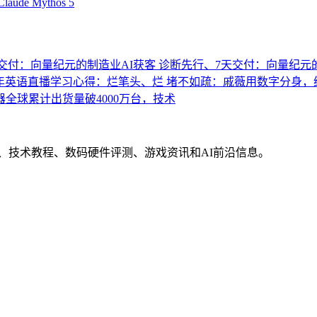
Claude Mythos 5
交付：向量纪元的制造业AI获客
诊断先行、7天交付：向量纪元
年英语直播学习心得：烂笔头、烂
堵不如疏：戚薇用数字分身，
全球累计出货量破4000万台，技术
界动态、技术教程、数码硬件评测、游戏资讯和AI前沿信息。