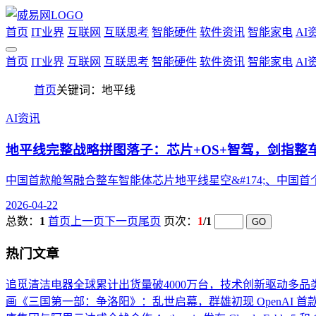
首页
IT业界
互联网
互联思考
智能硬件
软件资讯
智能家电
AI
首页
IT业界
互联网
互联思考
智能硬件
软件资讯
智能家电
AI
首页
关键词：地平线
AI资讯
地平线完整战略拼图落子：芯片+OS+智驾，剑指整
中国首款舱驾融合整车智能体芯片地平线星空&#174;、中国首个
2026-04-22
总数：
1
首页
上一页
下一页
尾页
页次：
1
/1
热门文章
追觅清洁电器全球累计出货量破4000万台，技术创新驱动多品
画《三国第一部：争洛阳》：乱世启幕，群雄初现
OpenAI 