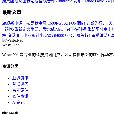
康集团与阿里云达成全栈合作
Anthropic 发布 Claude Fable 5 和 
最新文章
旗舰新电源—技嘉钛金雕 1600PG5 AITOP 面向
诊断先行、7天
当科技重新定义生活，爱尔威Airwheel正在引领
张朝阳分享十
解
追觅清洁电器累计出货量超4000万台，覆盖超1
追觅清洁电器
Weste.Net
Weste.Net 是专业的科技资讯门户，为您提供最新的IT业
资讯分类
业界资讯
互联思考
智能硬件
软件资讯
AI资讯
热门分类