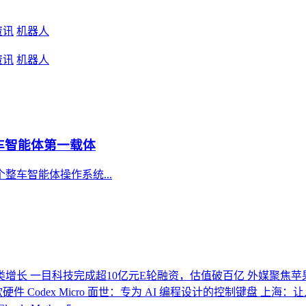
资讯
机器人
资讯
机器人
车智能体第一载体
整车智能体操作系统...
类增长
一目科技完成超10亿元E轮融资，估值破百亿
外媒聚焦苹果2
首款硬件 Codex Micro 面世：专为 AI 编程设计的控制键盘
上海：让