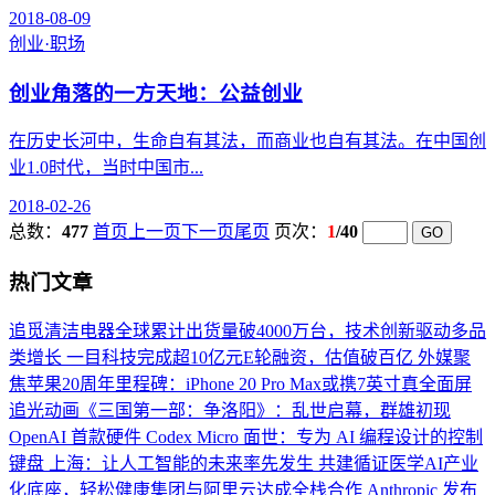
2018-08-09
创业·职场
创业角落的一方天地：公益创业
在历史长河中，生命自有其法，而商业也自有其法。在中国创
业1.0时代，当时中国市...
2018-02-26
总数：
477
首页
上一页
下一页
尾页
页次：
1
/40
热门文章
追觅清洁电器全球累计出货量破4000万台，技术创新驱动多品
类增长
一目科技完成超10亿元E轮融资，估值破百亿
外媒聚
焦苹果20周年里程碑：iPhone 20 Pro Max或携7英寸真全面屏
追光动画《三国第一部：争洛阳》：乱世启幕，群雄初现
OpenAI 首款硬件 Codex Micro 面世：专为 AI 编程设计的控制
键盘
上海：让人工智能的未来率先发生
共建循证医学AI产业
化底座，轻松健康集团与阿里云达成全栈合作
Anthropic 发布