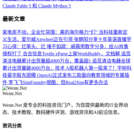
Claude Fable 5 和 Claude Mythos 5
最新文章
家电卖不动，企业忙突围：美的海尔格力“们”
当科技重新定
义生活，爱尔威Airwheel正在引领
张朝阳分享十年英语直播学
习心得：烂笔头、烂
堵不如疏：戚薇用数字分身，给AI肖像
侵权打了
合合信息TextIn xParse上架WorkBuddy，文档解
追觅
清洁电器累计出货量超4000万台，覆盖超1
追觅清洁电器全球
累计出货量破4000万台，技术
A股机器人第一股来了！宇树科
技豪华股东团曝
OpenAI正式发布三款面向教育领域的专属插
件
李飞飞SimFoundry很酷，但Real2Sim有更多办法
Weste.Net
Weste.Net 是专业的科技资讯门户，为您提供最新的IT业界动
态、技术教程、数码硬件评测、游戏资讯和AI前沿信息。
资讯分类