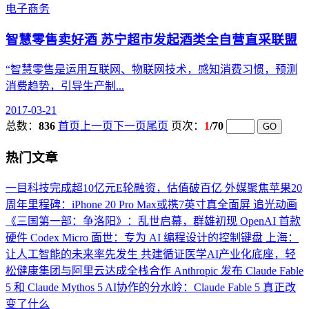
电子商务
智慧零售卖好酒 苏宁超市发起酒类全自营直采联盟
“智慧零售是运用互联网、物联网技术，感知消费习惯，预测
消费趋势，引导生产制...
2017-03-21
总数：
836
首页
上一页
下一页
尾页
页次：
1
/70
热门文章
一目科技完成超10亿元E轮融资，估值破百亿
外媒聚焦苹果20
周年里程碑：iPhone 20 Pro Max或携7英寸真全面屏
追光动画
《三国第一部：争洛阳》：乱世启幕，群雄初现
OpenAI 首款
硬件 Codex Micro 面世：专为 AI 编程设计的控制键盘
上海：
让人工智能的未来率先发生
共建循证医学AI产业化底座，轻
松健康集团与阿里云达成全栈合作
Anthropic 发布 Claude Fable
5 和 Claude Mythos 5
AI协作的分水岭：Claude Fable 5 真正改
变了什么