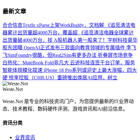
最新文章
合合信息TextIn xParse上架WorkBuddy，文档解
《追觅清洁电
器累计出货量超4000万台，覆盖超
《追觅清洁电器全球累计
出货量破4000万台，技
A股机器人第一股来了！宇树科技豪华
股东团曝
OpenAI正式发布三款面向教育领域的专属插件
李飞
飞SimFoundry很酷，但Real2Sim有更多办法
折叠屏市场竞争
白热化：MateBook Fold非凡大
云迹科技连签千台订单，服务
智能体规模化提速
iPhone 18 Pro系列或迎史上最大涨幅，四大
硬
悦享控股（CHR.US）重磅推出焕居AI应用，树立
Weste.Net
Weste.Net 是专业的科技资讯门户，为您提供最新的IT业界动
态、技术教程、数码硬件评测、游戏资讯和AI前沿信息。
资讯分类
业界资讯