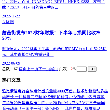
11月22日，百度（NASDAQ：BIDU，HKEX: 9888）发布了
截至2022年9月30日的第三季度...
2022-11-22
互联网
蘑菇街发布2022财年财报：下半年亏损同比收窄
50%
财报显示，2022财年下半年，蘑菇街的GMV为人民币52.25亿
元，其中直播GMV在蘑菇街...
2022-06-09
总数：
67
首页
上一页
下一页
尾页
页次：
2
/6
热门文章
追觅清洁电器全球累计出货量破4000万台，技术创新驱动多品
类增长
一目科技完成超10亿元E轮融资，估值破百亿
外媒聚
焦苹果20周年里程碑：iPhone 20 Pro Max或携7英寸真全面屏
追光动画《三国第一部：争洛阳》：乱世启幕，群雄初现