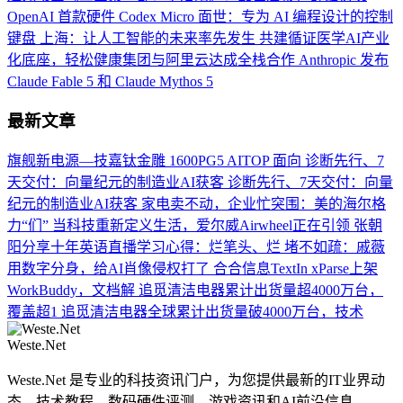
OpenAI 首款硬件 Codex Micro 面世：专为 AI 编程设计的控制
键盘
上海：让人工智能的未来率先发生
共建循证医学AI产业
化底座，轻松健康集团与阿里云达成全栈合作
Anthropic 发布
Claude Fable 5 和 Claude Mythos 5
最新文章
旗舰新电源—技嘉钛金雕 1600PG5 AITOP 面向
诊断先行、7
天交付：向量纪元的制造业AI获客
诊断先行、7天交付：向量
纪元的制造业AI获客
家电卖不动，企业忙突围：美的海尔格
力“们”
当科技重新定义生活，爱尔威Airwheel正在引领
张朝
阳分享十年英语直播学习心得：烂笔头、烂
堵不如疏：戚薇
用数字分身，给AI肖像侵权打了
合合信息TextIn xParse上架
WorkBuddy，文档解
追觅清洁电器累计出货量超4000万台，
覆盖超1
追觅清洁电器全球累计出货量破4000万台，技术
Weste.Net
Weste.Net 是专业的科技资讯门户，为您提供最新的IT业界动
态、技术教程、数码硬件评测、游戏资讯和AI前沿信息。