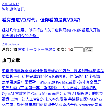
2018-11-12
智能设备资讯
看房走进VR时代，但你看的是真VR吗？
经过几年发展，似乎行业内关于虚拟现实(VR)的话题从开始
的火爆到如今的逐渐...
2018-09-07
总数：
15
首页
上一页
下一页
尾页
页次：
1
/2
热门文章
追觅清洁电器全球累计出货量破4000万台，技术创新驱动多品
类增长
一目科技完成超10亿元E轮融资，估值破百亿
外媒聚
焦苹果20周年里程碑：iPhone 20 Pro Max或携7英寸真全面屏
追光动画《三国第一部：争洛阳》：乱世启幕，群雄初现
OpenAI 首款硬件 Codex Micro 面世：专为 AI 编程设计的控制
键盘
上海：让人工智能的未来率先发生
共建循证医学AI产业
化底座，轻松健康集团与阿里云达成全栈合作
Anthropic 发布