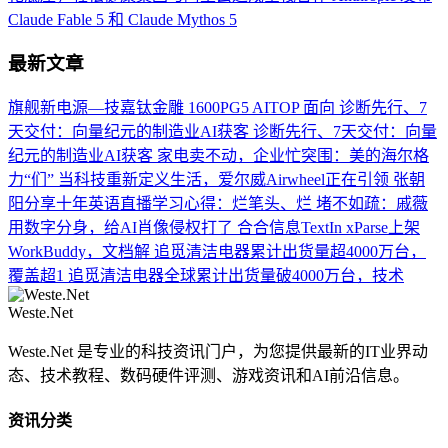
Claude Fable 5 和 Claude Mythos 5
最新文章
旗舰新电源—技嘉钛金雕 1600PG5 AITOP 面向
诊断先行、7
天交付：向量纪元的制造业AI获客
诊断先行、7天交付：向量
纪元的制造业AI获客
家电卖不动，企业忙突围：美的海尔格
力“们”
当科技重新定义生活，爱尔威Airwheel正在引领
张朝
阳分享十年英语直播学习心得：烂笔头、烂
堵不如疏：戚薇
用数字分身，给AI肖像侵权打了
合合信息TextIn xParse上架
WorkBuddy，文档解
追觅清洁电器累计出货量超4000万台，
覆盖超1
追觅清洁电器全球累计出货量破4000万台，技术
Weste.Net
Weste.Net 是专业的科技资讯门户，为您提供最新的IT业界动
态、技术教程、数码硬件评测、游戏资讯和AI前沿信息。
资讯分类