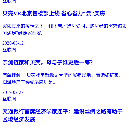
互联网
贝壳VR北京售楼部上线 省心省力“云”买房
突如其来的疫情之下，线下看房选房受阻，购房者的需求该如
何满足?继链家西安...
2020-03-12
互联网
亲测链家和贝壳，母与子谁更胜一筹？
简单理解 ：贝壳找房就像是大型的展销场地，而诸如链家、
润泽地产等经纪品牌则是...
2019-02-27
互联网
交通银行首席经济学家连平：建设丝绸之路有助于
区域经济发展