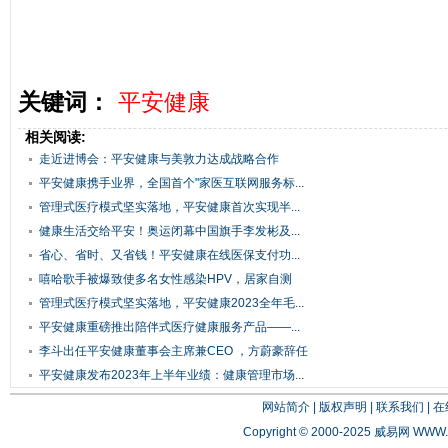
关键词：
平安健康
相关阅读:
走近进博会：平安健康与美敦力达成战略合作
平安健康携手业界，全国首个"家医互联网服务标...
管理式医疗模式坚实落地，平安健康首次实现半...
健康生活交给平安！奥运闭幕中国旗手李发彬及...
省心、省时、又省钱！平安健康在线医保支付功...
嘻哈歌手被爆致使多名女性感染HPV，居家自测
秘...
管理式医疗模式坚实落地，平安健康2023全年毛...
平安健康重磅推出陪伴式医疗健康服务产品——...
李斗出任平安健康董事会主席兼CEO ，方蔚豪辞任
平安健康发布2023年上半年业绩：健康管理市场...
网站简介
|
版权声明
|
联系我们
|
在
Copyright © 2000-2025 威易网
WWW.