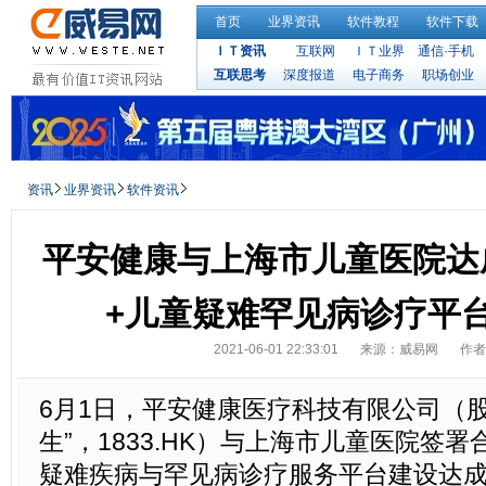
首页
业界资讯
软件教程
软件下载
ＩＴ资讯
互联网
ＩＴ业界
通信·手机
互联思考
深度报道
电子商务
职场创业
资讯
业界资讯
软件资讯
平安健康与上海市儿童医院达
+儿童疑难罕见病诊疗平
2021-06-01 22:33:01
来源：威易网
作者
6月1日，平安健康医疗科技有限公司（
生”，1833.HK）与上海市儿童医院签
疑难疾病与罕见病诊疗服务平台建设达成