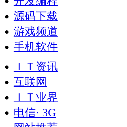
开发编程
源码下载
游戏频道
手机软件
ＩＴ资讯
互联网
ＩＴ业界
电信· 3G