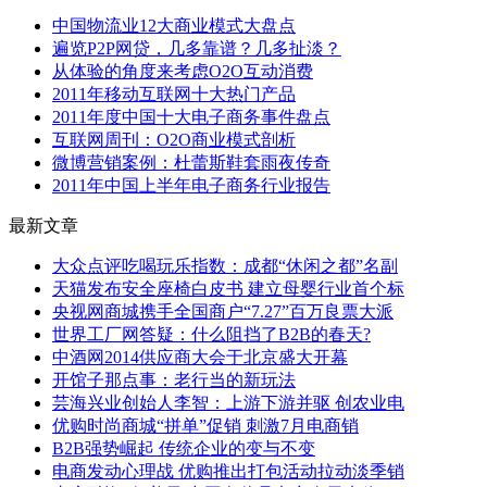
中国物流业12大商业模式大盘点
遍览P2P网贷，几多靠谱？几多扯淡？
从体验的角度来考虑O2O互动消费
2011年移动互联网十大热门产品
2011年度中国十大电子商务事件盘点
互联网周刊：O2O商业模式剖析
微博营销案例：杜蕾斯鞋套雨夜传奇
2011年中国上半年电子商务行业报告
最新文章
大众点评吃喝玩乐指数：成都“休闲之都”名副
天猫发布安全座椅白皮书 建立母婴行业首个标
央视网商城携手全国商户“7.27”百万良票大派
世界工厂网答疑：什么阻挡了B2B的春天?
中酒网2014供应商大会于北京盛大开幕
开馆子那点事：老行当的新玩法
芸海兴业创始人李智：上游下游并驱 创农业电
优购时尚商城“拼单”促销 刺激7月电商销
B2B强势崛起 传统企业的变与不变
电商发动心理战 优购推出打包活动拉动淡季销