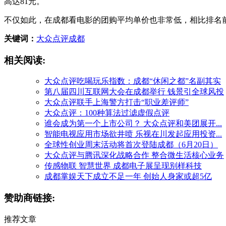
高达81元。
不仅如此，在成都看电影的团购平均单价也非常低，相比排名前三
关键词：
大众点评
成都
相关阅读:
大众点评吃喝玩乐指数：成都“休闲之都”名副其实
第八届四川互联网大会在成都举行 钱景引全球风投
大众点评联手上海警方打击“职业差评师”
大众点评：100种算法过滤虚假点评
谁会成为第一个上市公司？ 大众点评和美团展开...
智能电视应用市场欲井喷 乐视在川发起应用投资...
全球性创业周末活动将首次登陆成都（6月20日）
大众点评与腾讯深化战略合作 整合微生活核心业务
传感物联 智慧世界 成都电子展呈现别样科技
成都掌娱天下成立不足一年 创始人身家或超5亿
赞助商链接:
推荐文章