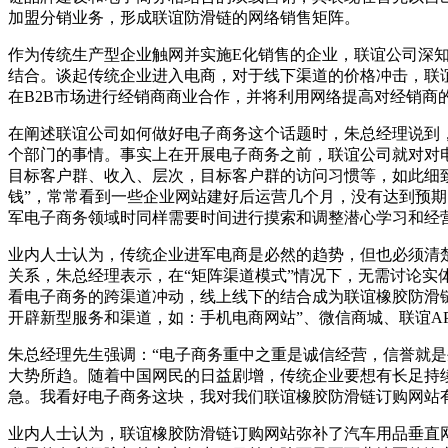
加盟分销业务，形成联谊防滑链的网络销售矩阵。
作为传统生产型企业触网并实施E化销售的企业，联谊公司深
结合。谈起传统企业进入电商，对于线下渠道的价格冲击，联
在B2B市场进行经销商商业合作，并将利用网络提高对经销商
在阐述联谊公司如何做好电子商务这个话题时，朱总经理说到
个部门的事情。事实上在开展电子商务之前，联谊公司就对对
目标客户群、收入、层次，目标客户群的访问习惯等，如此细致
钱”，常常看到一些企业网站建好后运营几个月，没有达到预
军电子商务领域时同样需要时间进行摸索和调整潜心学习和经营
业内人士认为，传统企业进军电商是必然的趋势，但也必须清
关系，朱总经理表示，在“矩阵渠道模式”情况下，无需讨论
看电子商务的跨渠道冲动，线上线下的结合成为联谊橡胶防滑
开辟新型服务和渠道，如：手机电商网站”、微信商城、联谊A
朱总经理先生强调：“电子商务重中之重是诚信经营，信誉就是
大势所趋。随着中国网民的日益剧增，传统企业要想有长足持
急。我看好电子商务这块，我对我们联谊橡胶防滑链订购网站有
业内人士认为，联谊橡胶防滑链订购网站弥补了汽车用品垂直