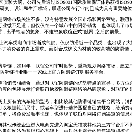
。公司先后通过ISO9001国际质量保证体系获得ISO9001-2
的研究、设计和生产领域，联谊公司在行业内已成为具有重要地
是网络市场关注不多。没有特意发展全国市场和网络营销。联谊橡
行业微不足道，但仅仅在一个城市中的附带销售，也体现出了市
谓，出乎笔者的想象。不难想象联谊正式“触网”之后的前景。
网上汽车类电商市场渐成气候。仅仅防滑链一个品类，也出现了大
不了消费者的真正需求。而以合成橡胶为材质的较高端的防滑链，
链，2014年，联谊公司审时度势，重新规划网络市场，建立“
全国汽车用品防滑链行业唯一一家线上官方防滑链订购服务平台。
电商销售相结合，通过对联谊防滑链的优势特点的宣导，多方位
角度的包装展示打造联谊橡胶防滑链网络的品牌形象，对联谊的
场上所有的汽车轮胎型号，相比较其他防滑链销售平台网站，消
可以根据轮胎尺寸、或者车型进行选择匹配自己的规格，给消费
名订单，将免费发顺丰快递，也体现了联谊对网络订购渠道的信息
与其他传统企业进入电商先进入淘宝天猫或其他第三方平台所不
己电商网站为基础核心基础上，再对外开辟新的销售渠道和模式