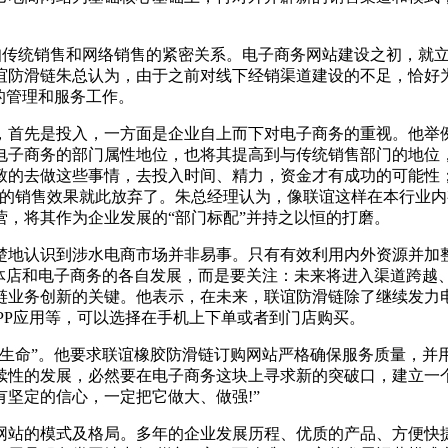
知传统销售和网络销售的紧密关系。电子商务网站建设之初，就
谊防滑链朱总认为，由于之前对线下经销渠道建设的不足，恰好
的管理和服务工作。
，首先是投入，一方面是企业自上而下对电子商务的重视。他举
电子商务的部门属性地位，也将其提高到与传统销售部门的地位
的去做这些事情，去投入时间、精力，资金才有成功的可能性；
期的销售效果就此放弃了。朱总经理认为，像联谊这样在本行业
，将其作为企业发展的“部门标配”并持之以恒的打磨。
楚地认识到涉水电商市场并非易事。只有有效利用内外资源并加
实体店和电子商务的各自发展，而是要关注：未来将进入渠道跨越
链业务创新的关键。他表示，在未来，联谊防滑链除了继续发力
PP应用等，可以选择在手机上下单或者到门店购买。
生命”。他要求联谊橡胶防滑链订购网站严格确保服务质量，并
续性的发展，必然要在电子商务这块上寻求新的突破口，建立一
坚定的信心，一定把它做大、做强!”
网站的模式及格局。多年的企业发展历程、优质的产品、方便快