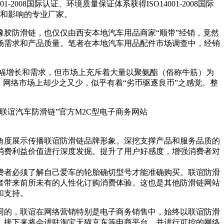
008国际认证、环境质量保证体系获得ISO14001-2008国际
位和影响的专业厂家。
胶防滑链，也仅仅由西安本地汽车用品商家“顺带”经销，竟然
场需求和产品质量。笔者在本地汽车用品配件市场调查中，经销
幅增长和需求，但市场上充斥着大量以聚氨酯（俗称牛筋）为
网络市场上却少之又少，似乎有着“劣币驱逐良币”之感觉。整
联谊汽车防滑链”官方M2C型电子商务网站
角度展示传播联谊防滑链品牌形象。深挖支撑产品和服务品质的
消费利益价值进行深度发掘。提升了用户好感度，增强消费者对
费者必须了解自己爱车的轮胎确切型号才能准确购买。联谊防滑
者带来前所未有的人性化订购消费体验。这也是其他防滑链网站
和支持。
同的，联谊在网络营销特别是电子商务销售中，始终以联谊防滑
，接下来将会进驻淘宝天猫京东等电商平台，并进行可控的网络