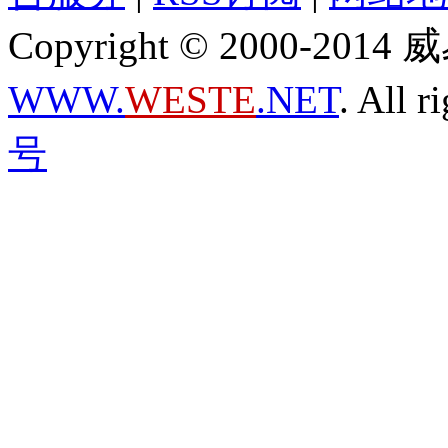
Copyright © 2000-2
WWW.
WESTE
.NET
. All r
号