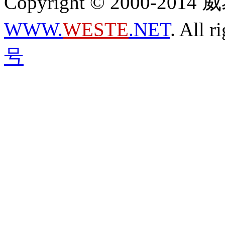
Copyright © 2000-2
WWW.
WESTE
.NET
. All r
号