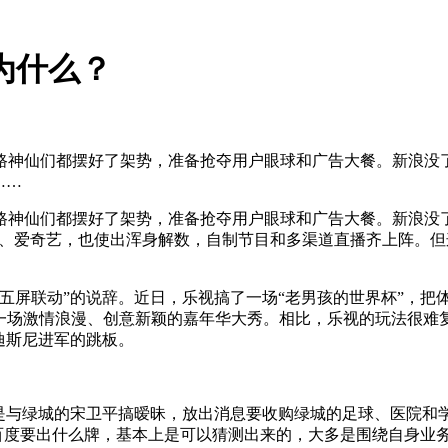
为什么？
路神仙们都摆好了架势，准备抢夺用户眼球和广告大餐。新浪没了
……
路神仙们都摆好了架势，准备抢夺用户眼球和广告大餐。新浪没了
优酷、爱奇艺，也使出浑身解数，自制节目和多渠道直播齐上阵。但
五屏联动”的说辞。近日，乐视搞了一场“老男孩的世界杯”，把
酝酿出一场激情浪漫、创意新颖的嘉年华大秀。相比，乐视的玩法很
迪斯尼进军的跳板。
是与绿城的宋卫平搞暧昧，放出消息要收购绿城的足球、医院和
、百度要出什么牌，基本上是可以猜测出来的，大多是围绕自身业