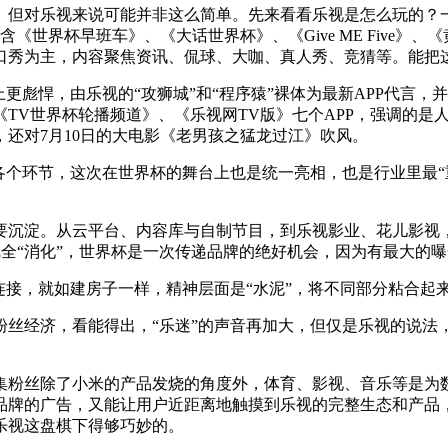
。但对乐视来说可能并非这么简单。先来看看乐视是怎么玩的？
世界杯早班车》、《大话世界杯》、《Give ME Five》、《
脱口秀为主，内容聚焦资讯、侃球、大咖、真人秀、竞猜等。能把
更彪悍，由乐视的“攻狮城”和“程序猿”裸体为最新APP代言
TV世界杯轮播频道》、《乐视网TV版》七个APP，强调的是
还对7月10日的大电影《老男孩之猛龙过江》吹风。
各个环节，这次在世界杯的舞台上也是统一亮相，也是行业里最“
要沉淀。从云平台、内容库与自制节目，到乐视影业、花儿影视
完全“消化”，世界杯是一次传递品牌的绝好机会，因为有最大的
连接，就如建房子一样，精神层面是“水泥”，将不同部分粘合起
丝经济，看能得出，“乐迷”的声音再加大，但仅是乐视的说法，
集粉丝除了小米的产品发烧的角度外，体育、影视、音乐等是为
品牌的广告，又能让用户近距离地触摸到乐视的完整生态和产品
乐视这盘棋下得够巧妙的。