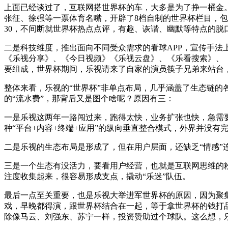
上面已经谈过了，互联网搭世界杯的车，大多是为了挣一桶金
张征、徐强等一票体育名嘴，开辟了8档自制的世界杯栏目，包含《
30，不间断就世界杯热点点评，有趣、诙谐、幽默等特点的
二是科技维度，推出面向不同受众需求的看球APP，宣传手法上
《乐视分享》、《今日视频》《乐视云盘》、《乐看搜索》、《
要组成，世界杯期间，乐视请来了自家的演员筷子兄弟来站台，
整体来看，乐视的“世界杯”非单点布局，几乎涵盖了生态链的
的“流水费”，那背后又是图个啥呢？原因有三：
一是乐视这两年一路闯过来，跑得太快，业务扩张也快，急需
种“平台+内容+终端+应用”的纵向垂直整合模式，外界并没有
二是乐视的生态布局是形成了，但在用户层面，还缺乏“情感”
三是一个生态有没活力，要看用户经营，也就是互联网思维的粉
注度收集起来，很容易形成支点，撬动“乐迷”队伍。
最后一点至关重要，也是乐视大举进军世界杯的原因，因为聚
戏，早晚都得演，跟世界杯结合在一起，等于拿世界杯的钱打
除像马云、刘强东、苏宁一样，投资赞助过个球队。这么想，