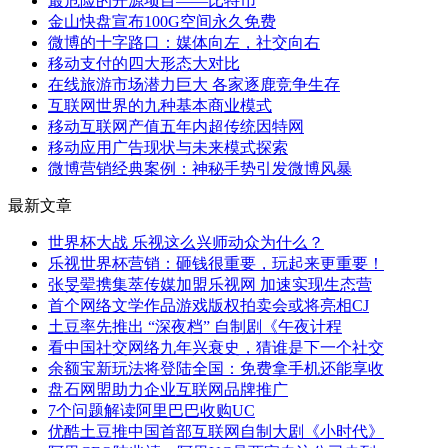
最危险的开源项目——比特币
金山快盘宣布100G空间永久免费
微博的十字路口：媒体向左，社交向右
移动支付的四大形态大对比
在线旅游市场潜力巨大 各家逐鹿竞争生存
互联网世界的九种基本商业模式
移动互联网产值五年内超传统因特网
移动应用广告现状与未来模式探索
微博营销经典案例：神秘手势引发微博风暴
最新文章
世界杯大战 乐视这么兴师动众为什么？
乐视世界杯营销：砸钱很重要，玩起来更重要！
张旻翚携集萃传媒加盟乐视网 加速实现生态营
首个网络文学作品游戏版权拍卖会或将亮相CJ
土豆率先推出 “深夜档” 自制剧《午夜计程
看中国社交网络九年兴衰史，猜谁是下一个社交
余额宝新玩法将登陆全国：免费拿手机还能享收
盘石网盟助力企业互联网品牌推广
7个问题解读阿里巴巴收购UC
优酷土豆推中国首部互联网自制大剧《小时代》