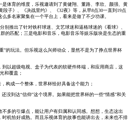
一是体育的维度，乐视邀请到了黄健翔、董路、李欣、颜强、黄
黄段子》、《决战里约》、《32夜》等，从早8点30一直到19点
这么多名家聚集在一个平台上，看来是做了不少功课。
，并分别推出了针对铁杆球迷、文艺球迷和逼格球迷的《看球》、
人群的匹配；三是电影和音乐，电影音乐等娱乐版块是生态的重
重”的玩法。但乐视这么兴师动众，显然不是为了挣点世界杯
，到以超级电视、盒子为代表的软硬件终端，和应用商店，这
曝光和覆盖；
来，构成一个整体，世界杯恰好具备这个能力；
还没到达“信仰”这个境界。如果能把世界杯的一些“情感”和关
数不多的引爆点，能让用户有归属和认同感。想想，生态这出
，时机恰好成熟。而且乐视体育的故事也能讲出去，未来也不排