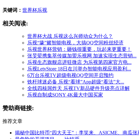
关键词：
世界杯
乐视
相关阅读:
世界杯大战 乐视这么兴师动众为什么？
乐视“壕”赌智能电视，大搞QQ空间粉丝经济
乐视世界杯营销：砸钱很重要，玩起来更重要！
张旻翚携集萃传媒加盟乐视网 加速实现生态营销...
乐视生态旗舰店进驻微店 为乐视第四家官方电...
乐视LetvStore 18日在川举办智能电视应用盈利...
6万台乐视TV超级电视QQ空间开启预约
铁杆球迷必备 乐视“看球”App超级“看法”大...
全线四核屌炸天 乐视TV新品硬件升级亮点详解
乐视自制成SONY 4K最大中国买家
赞助商链接:
推荐文章
揭秘中国比特币“四大天王”：李笑来、ASICME、南瓜