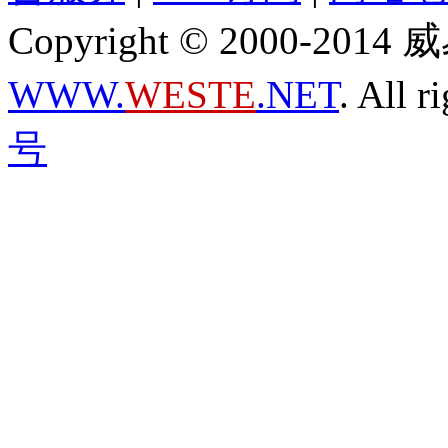
Copyright © 2000-2
WWW.
WESTE
.NET
. All r
号