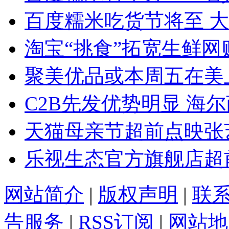
百度糯米吃货节将至 大
淘宝“挑食”拓宽生鲜网
聚美优品或本周五在美
C2B先发优势明显 海
天猫母亲节超前点映张
乐视生态官方旗舰店超
网站简介
|
版权声明
|
联
告服务
|
RSS订阅
|
网站地