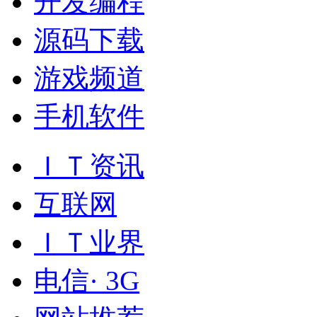
开发编程
源码下载
游戏频道
手机软件
ＩＴ资讯
互联网
ＩＴ业界
电信· 3G