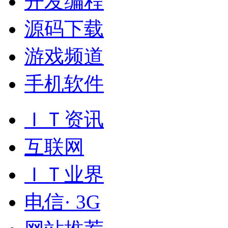
开发编程
源码下载
游戏频道
手机软件
ＩＴ资讯
互联网
ＩＴ业界
电信· 3G