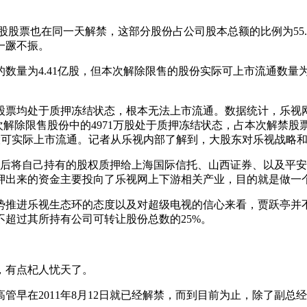
亿股股票也在同一天解禁，这部分股份占公司股本总额的比例为55.
一蹶不振。
量为4.41亿股，但本次解除限售的股份实际可上市流通数量为8
票均处于质押冻结状态，根本无法上市流通。数据统计，乐视网董
除限售股份中的4971万股处于质押冻结状态，占本次解禁股票的9
145股可实际上市流通。记者从乐视内部了解到，大股东对乐视战
人先后将自己持有的股权质押给上海国际信托、山西证券、以及平
押出来的资金主要投向了乐视网上下游相关产业，目的就是做一
势推进乐视生态环的态度以及对超级电视的信心来看，贾跃亭并
超过其所持有公司可转让股份总数的25%。
，有点杞人忧天了。
早在2011年8月12日就已经解禁，而到目前为止，除了副总