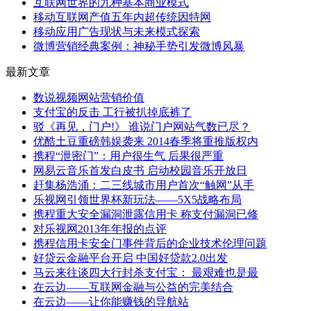
互联网世界的九种基本商业模式
移动互联网产值五年内超传统因特网
移动应用广告现状与未来模式探索
微博营销经典案例：神秘手势引发微博风暴
最新文章
数说视频网站营销价值
支付宝的反击 工行被扒掉底裤了
驳《再见，门户!》 谁说门户网站气数已尽？
优酷土豆重磅韩娱袭来 2014春季将重推版权内
携程“泄密门”：用户很生气 后果很严重
网易云音乐首发白皮书 启动校园音乐开放日
赶集杨浩涌：二三线城市用户首次“触网”从手
乐视网引领世界杯新玩法——5X5战略布局
携程重大安全漏洞泄露信用卡 称支付漏洞已修
对乐视网2013年年报的点评
携程信用卡安全门事件背后的企业技术伦理问题
好贷云金融平台开启 中国好贷款2.0出发
马云来往谈四大行封杀支付宝： 最艰难也是最
在云边——互联网金融与公益的完美结合
在云边——让你能赚钱的导航站