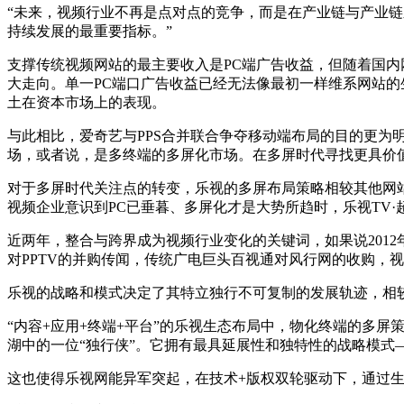
“未来，视频行业不再是点对点的竞争，而是在产业链与产业链
持续发展的最重要指标。”
支撑传统视频网站的最主要收入是PC端广告收益，但随着国
大走向。单一PC端口广告收益已经无法像最初一样维系网站的
土在资本市场上的表现。
与此相比，爱奇艺与PPS合并联合争夺移动端布局的目的更为
场，或者说，是多终端的多屏化市场。在多屏时代寻找更具价
对于多屏时代关注点的转变，乐视的多屏布局策略相较其他网
视频企业意识到PC已垂暮、多屏化才是大势所趋时，乐视TV
近两年，整合与跨界成为视频行业变化的关键词，如果说2012
对PPTV的并购传闻，传统广电巨头百视通对风行网的收购，
乐视的战略和模式决定了其特立独行不可复制的发展轨迹，相
“内容+应用+终端+平台”的乐视生态布局中，物化终端的多
湖中的一位“独行侠”。它拥有最具延展性和独特性的战略模式
这也使得乐视网能异军突起，在技术+版权双轮驱动下，通过