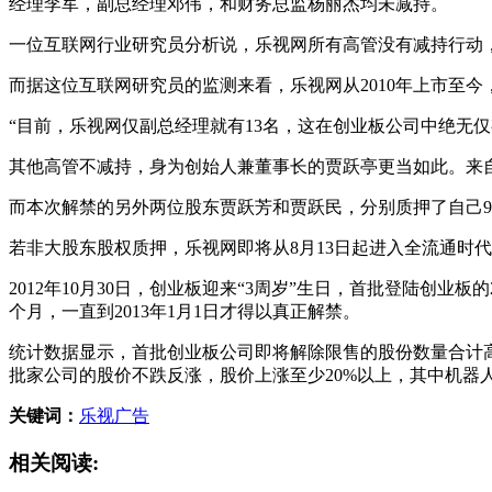
经理李军，副总经理邓伟，和财务总监杨丽杰均未减持。
一位互联网行业研究员分析说，乐视网所有高管没有减持行动
而据这位互联网研究员的监测来看，乐视网从2010年上市至
“目前，乐视网仅副总经理就有13名，这在创业板公司中绝无
其他高管不减持，身为创始人兼董事长的贾跃亭更当如此。来
而本次解禁的另外两位股东贾跃芳和贾跃民，分别质押了自己99
若非大股东股权质押，乐视网即将从8月13日起进入全流通时
2012年10月30日，创业板迎来“3周岁”生日，首批登陆
个月，一直到2013年1月1日才得以真正解禁。
统计数据显示，首批创业板公司即将解除限售的股份数量合计高达3
批家公司的股价不跌反涨，股价上涨至少20%以上，其中机器人（3
关键词：
乐视
广告
相关阅读: