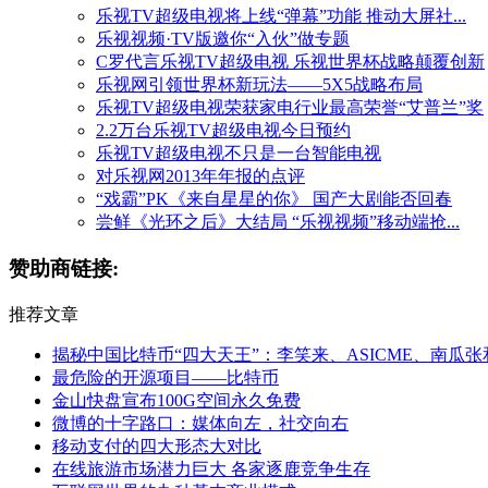
乐视TV超级电视将上线“弹幕”功能 推动大屏社...
乐视视频·TV版邀你“入伙”做专题
C罗代言乐视TV超级电视 乐视世界杯战略颠覆创新
乐视网引领世界杯新玩法——5X5战略布局
乐视TV超级电视荣获家电行业最高荣誉“艾普兰”奖
2.2万台乐视TV超级电视今日预约
乐视TV超级电视不只是一台智能电视
对乐视网2013年年报的点评
“戏霸”PK《来自星星的你》 国产大剧能否回春
尝鲜《光环之后》大结局 “乐视视频”移动端抢...
赞助商链接:
推荐文章
揭秘中国比特币“四大天王”：李笑来、ASICME、南瓜
最危险的开源项目——比特币
金山快盘宣布100G空间永久免费
微博的十字路口：媒体向左，社交向右
移动支付的四大形态大对比
在线旅游市场潜力巨大 各家逐鹿竞争生存