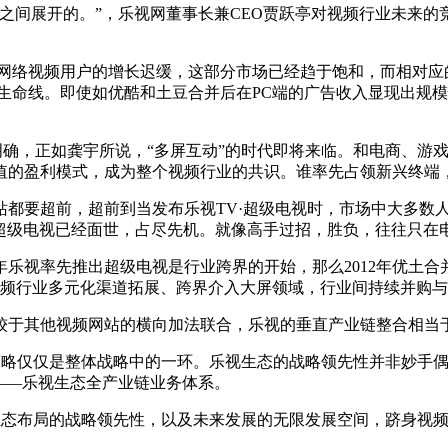
之间展开的。”，乐视网董事长兼CEO贾跃亭对视频行业未来的
内网络视频用户的增长迟缓，这部分市场已经趋于饱和，而相对应
生命线。即使如优酷和土豆合并后在PC端的广告收入显现出规
明确，正如龚宇所说，“多屏互动”的时代即将来临。和电商、游
值的盈利模式，成为整个视频行业的共识。谁率先占领新兴终端
站都要超前，超前到当发布乐视TV·超级电视时，市场中大多数
·超级电视已经面世，占尽先机。就像高手过招，胜负，往往只在
年乐视率先推出超级电视是行业跨界的开始，那么2012年优土合并
视频行业多元化渠道拓展、跨界介入大屏领域，行业间持续并购
较于其他视频网站的横向加法联合，乐视的垂直产业链整合相当
屏策略仅仅是整体战略中的一环。乐视生态的战略领先性并非妙手
——乐视生态全产业链业务体系。
生态布局的战略领先性，以及未来发展的无限发展空间，跻身视