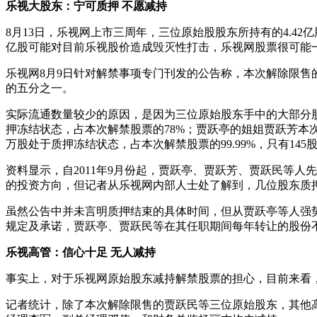
乐视大股东：宁可质押 不愿减持
8月13日，乐视网上市三周年，三位原始股股东所持有的4.42
亿股可能对目前乐视股价造成毁灭性打击，乐视网股票很可能
乐视网8月9日针对解禁事项专门刊发的公告称，本次解除限售的数
的五分之一。
实际流通数量较少的原因，是因为三位原始股东手中的大部分股
押冻结状态，占本次解禁股票的78%；贾跃亭的姐姐贾跃芳本次解
万股处于质押冻结状态，占本次解禁股票的99.99%，只有
资料显示，自2011年9月份起，贾跃亭、贾跃芳、贾跃民等
的投资方向，但记者从乐视网内部人士处了解到，几位股东质
虽然公告中并未言明质押结束的具体时间，但从贾跃亭等人强
规定及承诺，贾跃亭、贾跃民等在其任职期间每年转让的股份不
乐视高管：信心十足 无人减持
事实上，对于乐视网原始股东减持解禁股票的担心，目前来看
记者统计，除了本次解除限售的贾跃民等三位原始股东，其他高管