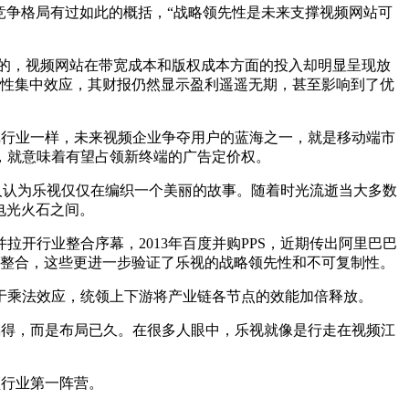
竞争格局有过如此的概括，“战略领先性是未来支撑视频网站可
的，视频网站在带宽成本和版权成本方面的投入却明显呈现放
模性集中效应，其财报仍然显示盈利遥遥无期，甚至影响到了优
戏行业一样，未来视频企业争夺用户的蓝海之一，就是移动端市
，就意味着有望占领新终端的广告定价权。
人认为乐视仅仅在编织一个美丽的故事。随着时光流逝当大多数
电光火石之间。
拉开行业整合序幕，2013年百度并购PPS，近期传出阿里巴巴
与整合，这些更进一步验证了乐视的战略领先性和不可复制性。
于乘法效应，统领上下游将产业链各节点的效能加倍释放。
偶得，而是布局已久。在很多人眼中，乐视就像是行走在视频江
频行业第一阵营。