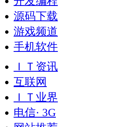
开发编程
源码下载
游戏频道
手机软件
ＩＴ资讯
互联网
ＩＴ业界
电信· 3G