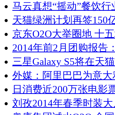
马云真想“摇动”餐饮
天猫绿洲计划再签150
京东O2O大举圈地 十
2014年前2月团购报
三星Galaxy S5将在
外媒：阿里巴巴为意大
日消费近200万张电影
刘孜2014年春季时装