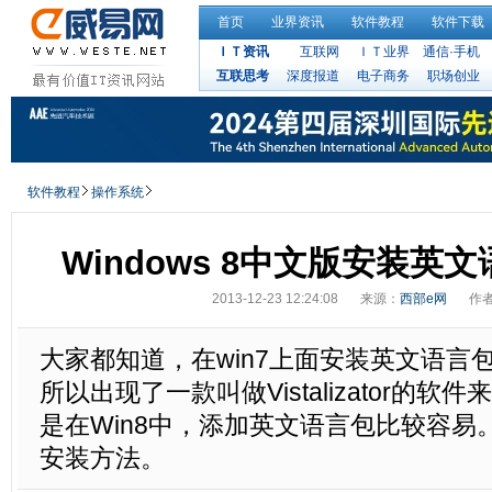
首页
业界资讯
软件教程
软件下载
ＩＴ资讯
互联网
ＩＴ业界
通信·手机
互联思考
深度报道
电子商务
职场创业
软件教程
操作系统
Windows 8中文版安装英
2013-12-23 12:24:08
来源：
西部e网
作
大家都知道，在win7上面安装英文语言
所以出现了一款叫做Vistalizator的
是在Win8中，添加英文语言包比较容易
安装方法。