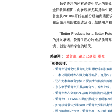
颇受关注的还有爱普生展示的墨盒
盒回收流程图，向参观者尤其是学生观
普生从2010年开始在部分经销商店面
在店面开展回收促进活动，鼓励用户积
“Better Products for a
的持久承诺。爱普生用心制造品质可靠
境，创造清新绿色的明天。
关键词：
爱普生
跑步记录器
墨盒
相关阅读:
爱普生进博之约展奇幻光影 用数字科技赋能美
三家公司同时发布激光电视新品，这是咋
还在为家庭教育烦恼？ 爱普生智能套装帮你三
京东牵手爱普生开展战略合作，首发上线，爆
爱普生发布全新B2C战略 以创新细节连接
爱普生CH-TW5400里的“黑科技” 你最pic
如何获得最佳投影体验？爱普生投影距离计算
照片输出的小伙伴，爱普生XP-15080打