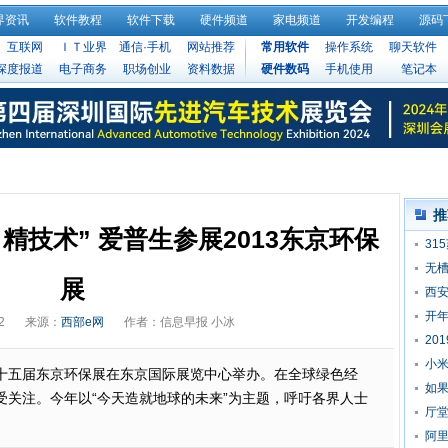
界资讯
软件教程
软件下载
硬件频道
家电频道
开发编程
源码
互联网
ＩＴ业界
通信·手机
网站推荐
常用软件
操作系统
聊天软件
深度报道
电子商务
职场创业
资料数据
硬件数码
手机使用
笔记本
推
精技术” 爱普生参展2013东京环保
31
无槽
展
列发
西安
开年
2
来源：
西部e网
作者：信息早报 小冰
20
小米
十五届东京环保展在东京国际展览中心举办。在全球绿色经
如
受关注。今年以“今天造就地球的未来”为主题，呼吁各界人士
厅堂
阿