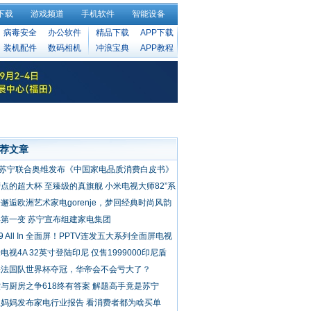
下载
游戏频道
手机软件
智能设备
病毒安全
办公软件
精品下载
APP下载
装机配件
数码相机
冲浪宝典
APP教程
荐文章
5苏宁联合奥维发布《中国家电品质消费白皮书》
点的超大杯 至臻级的真旗舰 小米电视大师82”系
布9999元
邂逅欧洲艺术家电gorenje，梦回经典时尚风韵
第一变 苏宁宣布组建家电集团
19 All In 全面屏！PPTV连发五大系列全面屏电视
电视4A 32英寸登陆印尼 仅售1999000印尼盾
果法国队世界杯夺冠，华帝会不会亏大了？
与厨房之争618终有答案 解题高手竟是苏宁
里妈妈发布家电行业报告 看消费者都为啥买单