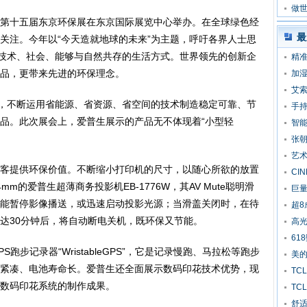
做世
第十五届东京环保展在东京国际展览中心举办。在全球绿色经
定
最
关注。今年以“今天造就地球的未来”为主题，呼吁各界人士思
的技术、社会、能够与自然共存的生活方式。世界领先的创新企
精
品，更带来先进的环保理念。
加
艾索
术，不断运用省能源、省资源、省空间的技术制造稳定可靠、节
手持
品。此次展会上，爱普生展示的产品无不体现着“小型轻
智能
张朝
艺术
客提供环保价值。不断缩小打印机的尺寸，以随心所欲的放置
CI
m的爱普生超薄商务投影机EB-1776W，其AV Mute聪明滑
巨量
能暂停影像播送，或迅速启动投影光源；当滑盖关闭时，在待
超8
达30分钟后，将自动断电关机，既环保又节能。
高
61
跑步记录器“WristableGPS”，它是记录慢跑、马拉松等跑步
美的
紧凑、电池寿命长。爱普生还全面展示数码印花技术优势，现
TC
数码印花系统的制作成果。
TC
舒适