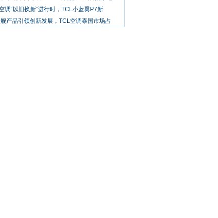
8空调“以旧换新”进行时，TCL小蓝翼P7新
舰产品引领创新发展，TCL空调泰国市场占