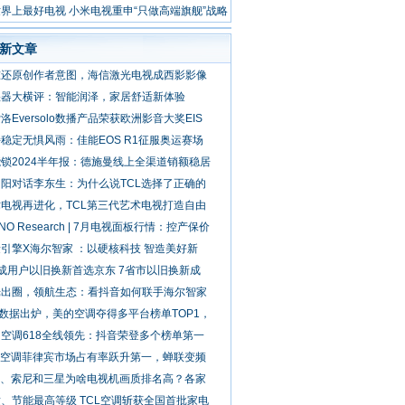
界上最好电视 小米电视重申“只做高端旗舰”战略
位
新文章
准还原创作者意图，海信激光电视成西影影像
湿器大横评：智能润泽，家居舒适新体验
洛Eversolo数播产品荣获欧洲影音大奖EIS
稳定无惧风雨：佳能EOS R1征服奥运赛场
锁2024半年报：德施曼线上全渠道销额稳居
阳对话李东生：为什么说TCL选择了正确的
电视再进化，TCL第三代艺术电视打造自由
NNO Research | 7月电视面板行情：控产保价
引擎X海尔智家 ：以硬核科技 智造美好新
成用户以旧换新首选京东 7省市以旧换新成
光出圈，领航生态：看抖音如何联手海尔智家
8数据出炉，美的空调夺得多平台榜单TOP1，
空调618全线领先：抖音荣登多个榜单第一
L空调菲律宾市场占有率跃升第一，蝉联变频
L、索尼和三星为啥电视机画质排名高？各家
、节能最高等级 TCL空调斩获全国首批家电