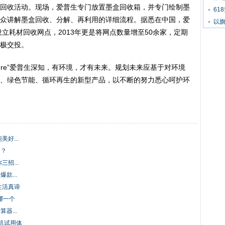
回收活动。现场，爱普生专门放置墨盒回收箱，并专门绘制墨
61
众讲解墨盒回收、分解、再利用的详细流程。据悉在中国，爱
以旗
设立耗材回收网点，2013年更是将网点数量增至50余家，定期
极交投。
 Better Future”爱普生深知，有环境，才有未来。规划未来应基于对环境
、绿色节能、循环再生的新型产品，以不断的努力悉心呵护环
好...
了？
招...
款...
生活真谛
k哪一个
器...
印机试用体