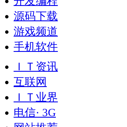
开发编程
源码下载
游戏频道
手机软件
ＩＴ资讯
互联网
ＩＴ业界
电信· 3G