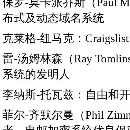
保罗-莫卡派乔斯（Paul M
布式及动态域名系统
克莱格-纽马克：Craigsl
雷-汤姆林森（Ray Tom
系统的发明人
李纳斯-托瓦兹：自由和开源
菲尔-齐默尔曼（Phil Zi