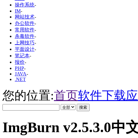
操作系统
-
IM
-
网站技术
-
办公软件
-
常用软件
-
杀毒软件
-
上网技巧
-
平面设计
-
笔记本
-
报价
-
PHP
-
JAVA
-
.NET
您的位置:
首页
软件下载
应
ImgBurn v2.5.3