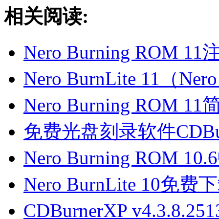
相关阅读:
Nero Burning ROM 1
Nero BurnLite 11（
Nero Burning RO
免费光盘刻录软件CDBur
Nero Burning RO
Nero BurnLite 10免费
CDBurnerXP v4.3.8